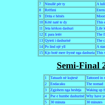
7
Ninullë për ty
A lul
8
Rrëfimi
Etern
9
Drita e hënës
Moon
10
Këtë natë te dy
This 
11
Jeta kërkon dashuri
Life 
12
E para letër
The fi
13
Qyteti i dashurisë
The c
14
Po lind një yll
A star
15
Kjo botë merr frymë nga dashuria
This 
Semi-Final 
1
Tatuazh në kujtesë
Tattooed in
2
Endacaku
The nomad
3
Zgjohem nga heshtja
Waking up fr
4
Pse e humbe dashurinë
Why have yo
5
30 minuta
30 minutes