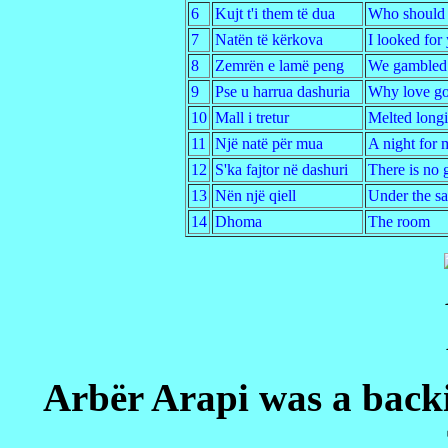
6
Kujt t'i them të dua
Who should I 
7
Natën të kërkova
I looked for 
8
Zemrën e lamë peng
We gambled 
9
Pse u harrua dashuria
Why love got
10
Mall i tretur
Melted long
11
Një natë për mua
A night for 
12
S'ka fajtor në dashuri
There is no g
13
Nën një qiell
Under the s
14
Dhoma
The room
Arbër Arapi was a backi