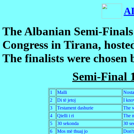
A
The Albanian Semi-Finals
Congress in Tirana
, hoste
The finalists were chosen 
Semi-Final 
1
Malli
Nosta
2
Di të jetoj
I kno
3
Testament dashurie
The w
4
Qielli i ri
The 
5
30 sekonda
30 se
6
Mos më thuaj jo
Don't